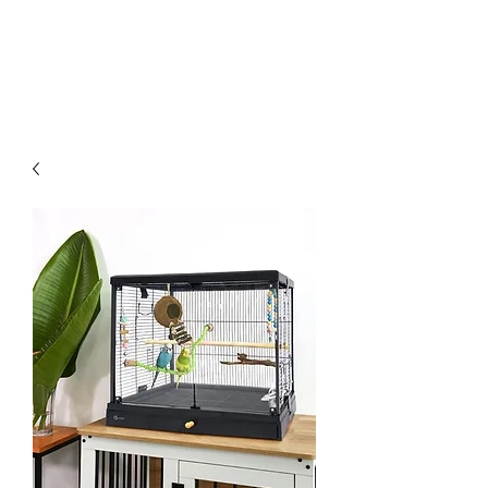
Οικονομικά & ποιοτικά κλουβιά για παπαγάλους.
Επίσης στο kingkongcages θα βρείτε λουριά για
παπαγάλους, παιχνίδια για παπαγάλους, πέλλετ για
παπαγάλους, τροφή για παπαγάλους, τσάντα
μεταφοράς για παπαγάλους κλπ.