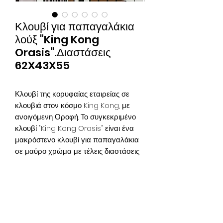
Κλουβί για παπαγαλάκια
λούξ "King Kong
Orasis".Διαστάσεις
62X43X55
Κλουβί της κορυφαίας εταιρείας σε
κλουβιά στον κόσμο King Kong, με
ανοιγόμενη Οροφή. Το συγκεκριμένο
κλουβί "King Kong Orasis" είναι ένα
μακρόστενο κλουβί για παπαγαλάκια
σε μαύρο χρώμα με τέλεις διαστάσεις
για μια άνετη και ευχάριστη διαβίωση
!!!. Στην μία πλευρά υπάρχουν δύο
γυάλινες πόρτες για να
βλέπουμε έμεις τα παπαγαλάκια μας
και αυτά τον εξωτερικό χώρο καθαρά
χωρίς τον περιορισμό απο τα κάγκελα