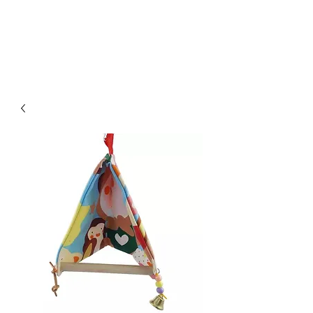
Οικονομικά & ποιοτικά κλουβιά για παπαγάλους.
Επίσης στο kingkongcages θα βρείτε λουριά για
παπαγάλους, παιχνίδια για παπαγάλους, πέλλετ για
παπαγάλους, τροφή για παπαγάλους, τσάντα
μεταφοράς για παπαγάλους κλπ.