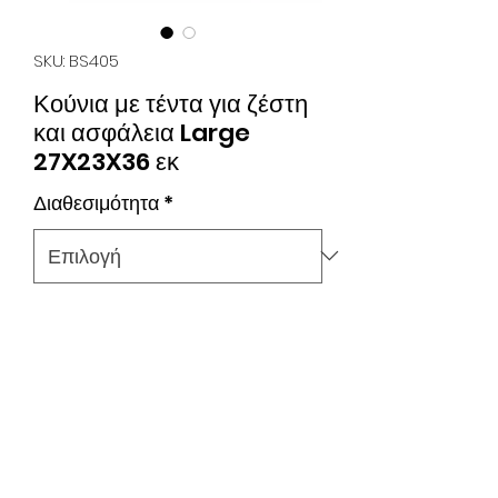
SKU: BS405
Κούνια με τέντα για ζέστη
και ασφάλεια Large
27X23X36 εκ
Διαθεσιμότητα
*
Κούνια με τέντα για ζέστη και
ασφάλεια Large 27X23X36 εκ.
Προστατευτική τέντα/κάλυμμα για να
νοιώθει το αγαπημένο σας πτηνό ένα
αφαλές και άνετο σημείο προστασίας.
Βοηθάει και να κρατάει το αγαπημένος
σας πτηνό πιο ζεστό τις κρύες νύχτες