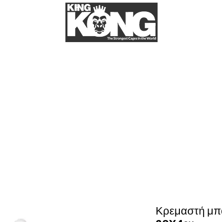
α εμάς
More
ΚΛΟΥΒΙΑ ΓΙΑ ΠΑΠΑΓΑΛΟΥΣ
Στο kingkongcages θα βρείτε την μεγαλύτερη ποικιλία για κλουβί παπαγάλου.
παγάλους σας. Στην kingkongcages θα βρείτε κλουβιά για όλα τα είδη παπαγάλων, 
let), κλουβί για λόρι (lori), κλουβί για ροζέλα (rosella), κλουβί για σενεγάλη
βί για ζακό (African grey), κλουβί για μακάο (Macao). Κλουβιά απο σίδερο, κλ
ngkongcages θα βρείτε λουριά για παπαγάλους, παιχνίδια για παπαγάλους, πέλλε
κλπ.
Κρεμαστή μπ