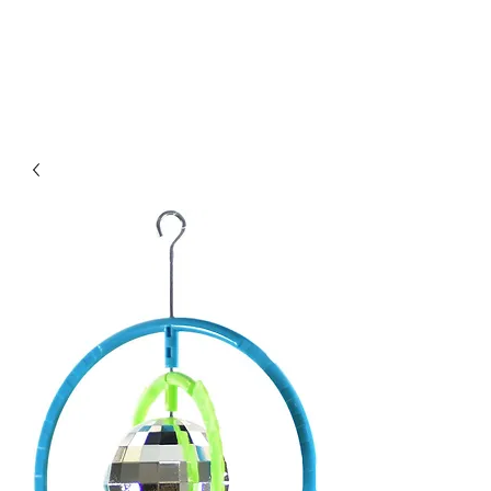
Οικονομικά & ποιοτικά κλουβιά για παπαγάλους.
Επίσης στο kingkongcages θα βρείτε λουριά για
παπαγάλους, παιχνίδια για παπαγάλους, πέλλετ για
παπαγάλους, τροφή για παπαγάλους, τσάντα
μεταφοράς για παπαγάλους κλπ.