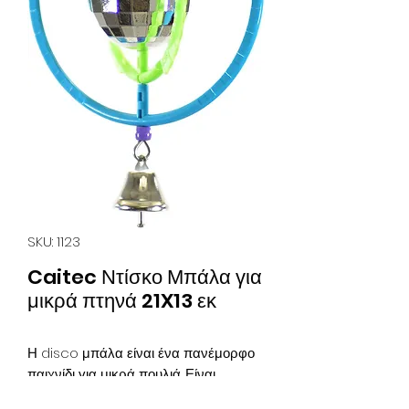
SKU: 1123
Caitec Ντίσκο Μπάλα για
μικρά πτηνά 21X13 εκ
Η disco μπάλα είναι ένα πανέμορφο
παιχνίδι για μικρά πουλιά. Είναι
κατασκευασμένο από πλαστικό χωρίς