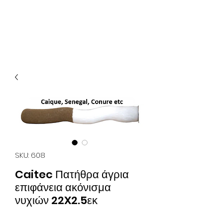
Οικονομικά & ποιοτικά κλουβιά για παπαγάλους.
Επίσης στο kingkongcages θα βρείτε λουριά για
παπαγάλους, παιχνίδια για παπαγάλους, πέλλετ για
παπαγάλους, τροφή για παπαγάλους, τσάντα
μεταφοράς για παπαγάλους κλπ.
SKU: 608
Caitec Πατήθρα άγρια
επιφάνεια ακόνισμα
νυχιών 22X2.5εκ