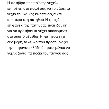
Η πατήθρα περιποίησης νυχιών
επιτρέπει στο πουλί σας να τριμάρει τα
νύχια του καθώς κινείται δεξία και
αριστερά στη πατήθρα. Η τραχιά
επιφάνεια της πατήθρας είναι ιδανική
για να κρατήσει τα νύχια ακονισμένα
στο σωστό μέγεθος. Η πάτηθρα έχει
δύο μέρη, το λευκό που προσομοιάζει
την επιφάνεια κλάδιού προκειμένου να
γυμνάζονται τα πόδια του πτηνού σας
και το καφέ για το ακόνισμα
νυχιών. Προσφέρουμε πατήθρες
περιποίησης σε διαφορετικά μεγέθη
για όλα τα είδη παπαγάλων.
Το συγκεκριμένο μέγεθος συστήνεται
για Κάικ, Κοκατίλ, Κονούρες, Σενεγάλης
και άλλα είδη παρόμοιου μεγέθους.