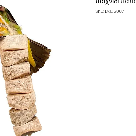
παιχνίδι παπ
SKU: BKD20071