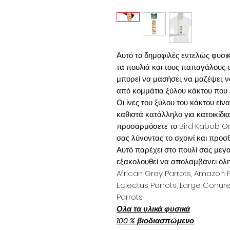
Αυτό το δημοφιλές εντελώς φυσικό
τα πουλιά και τους παπαγάλους 
μπορεί να μασήσει, να μαζέψει, 
από κομμάτια ξύλου κάκτου που ε
Οι ίνες του ξύλου του κάκτου είν
καθιστά κατάλληλο για κατοικίδι
προσαρμόσετε το Bird Kabob Ori
σας λύνοντας το σχοινί και προσ
Αυτό παρέχει στο πουλί σας μεγαλ
εξακολουθεί να απολαμβάνει όλη
African Grey Parrots, Amazon P
Eclectus Parrots, Large Conur
Parrots
Ολα τα υλικά φυσικά
100 % βιοδιασπώμενο