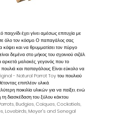
 παιχνίδι έχει γίνει αμέσως επιτυχία με
σε όλο τον κόσμο. Ο παπαγάλος σας
να κόψει και να θρυμματίσει τον πύργο
ίναι δεμένα στο μήκος του σχοινιού σιζάλ.
αι αρκετά μαλακές, γεγονός που το
α πουλιά και παπαγάλους. Είναι εύκολο να
ginal - Natural Parrot Toy του πουλιού
θέτοντας επιπλέον υλικά.
ύτερη ποικιλία υλικών για να παίξει, ενώ
 τη διασκέδαση του ξύλου κάκτου.
arrots, Budgies, Caiques, Cockatiels,
es, Lovebirds, Meyer's and Senegal