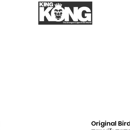
α εμάς
More
ΚΛΟΥΒΙΑ ΓΙΑ ΠΑΠΑΓΑΛΟΥΣ
Στο kingkongcages θα βρείτε την μεγαλύτερη ποικιλία για κλουβί παπαγάλου.
παγάλους σας. Στην kingkongcages θα βρείτε κλουβιά για όλα τα είδη παπαγάλων, 
let), κλουβί για λόρι (lori), κλουβί για ροζέλα (rosella), κλουβί για σενεγάλη
βί για ζακό (African grey), κλουβί για μακάο (Macao). Κλουβιά απο σίδερο, κλ
ngkongcages θα βρείτε λουριά για παπαγάλους, παιχνίδια για παπαγάλους, πέλλε
κλπ.
Original Bi